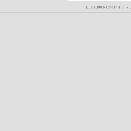
DJK TB08 Ratingen e.V. -